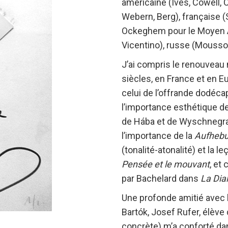
américaine (Ives, Cowell, 
Webern, Berg), française (
Ockeghem pour le Moyen Âg
Vicentino), russe (Moussor
J’ai compris le renouveau
siècles, en France et en Eu
celui de l’offrande dodéca
l’importance esthétique de 
de Hába et de Wyschnegrads
l’importance de la
Aufheb
(tonalité-atonalité) et la
Pensée et le mouvant
, et
par Bachelard dans
La Dia
Une profonde amitié avec 
Bartók, Josef Rufer, élève
concrète) m’a conforté da