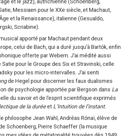
Cage et le jazz), autrichienne (Schoenberg,
Satie, Messiaen pour le XXe siècle, et Machaut,
e et la Renaissance), italienne (Gesualdo,
gski, Scriabine).
 musical apporté par Machaut pendant deux
rope, celui de Bach, qui a duré jusqu’à Bartók, enfin
phonique offerte par Webern. J’ai médité aussi
Satie pour le Groupe des Six et Stravinski, celle
ky pour les micro-intervalles. J’ai senti
ung
de Hegel pour discerner les faux dualismes
 leçon de psychologie apportée par Bergson dans
La
 celle du savoir et de l’esprit scientifique exprimés
lectique de la durée
et
L’Intuition de l’instant
.
le philosophe Jean Wahl, Andréas Rónaï, élève de
 de Schoenberg, Pierre Schaeffer (la musique
ns mes idées de métatonalité trouvées dès 1949.