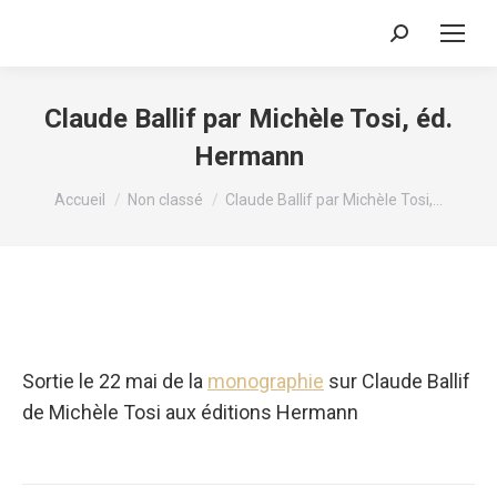
Recherche
:
Claude Ballif par Michèle Tosi, éd.
Hermann
Vous êtes ici :
Accueil
Non classé
Claude Ballif par Michèle Tosi,…
Sortie le 22 mai de la
monographie
sur Claude Ballif
de Michèle Tosi aux éditions Hermann