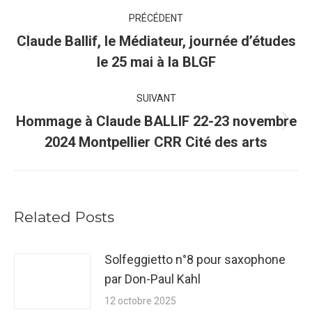
Navigation
PRÉCÉDENT
article
Claude Ballif, le Médiateur, journée d’études
Article
le 25 mai à la BLGF
précédent
:
SUIVANT
Hommage à Claude BALLIF 22-23 novembre
Article
2024 Montpellier CRR Cité des arts
suivant
:
Related Posts
Solfeggietto n°8 pour saxophone
par Don-Paul Kahl
12 octobre 2025