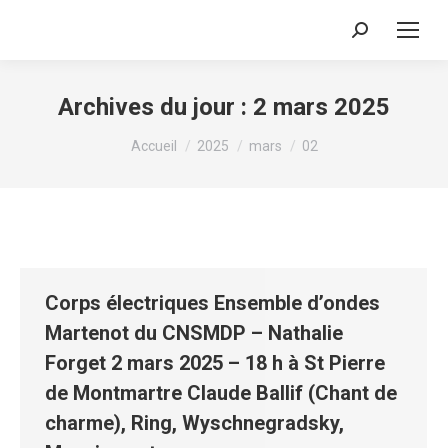
Recherche
:
Archives du jour :
2 mars 2025
Vous êtes ici :
Accueil
2025
mars
02
Corps électriques Ensemble d’ondes
Martenot du CNSMDP – Nathalie
Forget 2 mars 2025 – 18 h à St Pierre
de Montmartre Claude Ballif (Chant de
charme), Ring, Wyschnegradsky,