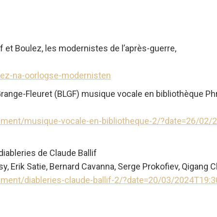
f et Boulez, les modernistes de l’après-guerre,
ulez-na-oorlogse-modernisten
Grange-Fleuret (BLGF) musique vocale en bibliothèque Ph
ement/musique-vocale-en-bibliotheque-2/?date=26/02/
ableries de Claude Ballif
y, Erik Satie, Bernard Cavanna, Serge Prokofiev, Qigang 
ent/diableries-claude-ballif-2/?date=20/03/2024T19:3