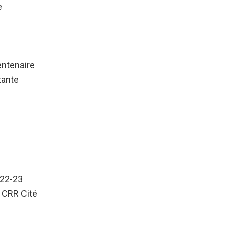
e
entenaire
tante
22-23
 CRR Cité