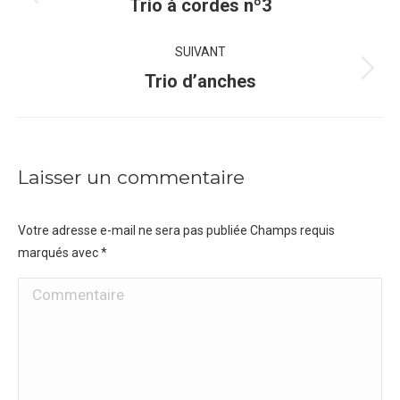
de
Onglet
Trio à cordes nº3
précédent
commentaire
SUIVANT
Projets
Trio d’anches
similaires
Laisser un commentaire
Votre adresse e-mail ne sera pas publiée Champs requis
marqués avec
*
Commentaire