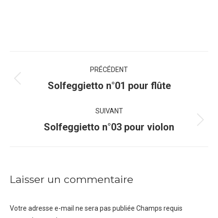
Navigation
PRÉCÉDENT
de
Onglet
Solfeggietto n°01 pour flûte
précédent
commentaire
SUIVANT
Projets
Solfeggietto n°03 pour violon
similaires
Laisser un commentaire
Votre adresse e-mail ne sera pas publiée Champs requis