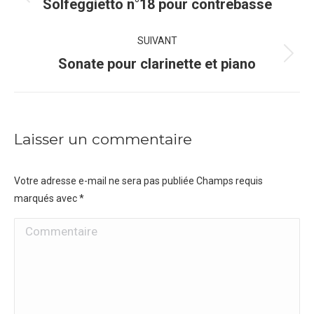
de
Onglet
Solfeggietto n°18 pour contrebasse
précédent
commentaire
SUIVANT
Projets
Sonate pour clarinette et piano
similaires
Laisser un commentaire
Votre adresse e-mail ne sera pas publiée Champs requis
marqués avec
*
Commentaire