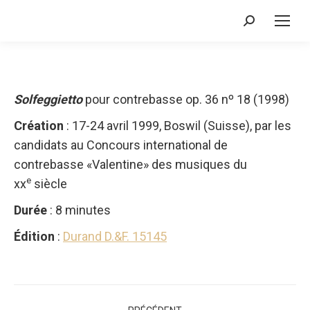
Recherche
:
Solfeggietto
pour contrebasse op. 36 nº 18 (1998)
Création
: 17-24 avril 1999, Boswil (Suisse), par les
candidats au Concours international de
contrebasse «Valentine» des musiques du
e
xx
siècle
Durée
: 8 minutes
Édition
:
Durand D.&F. 15145
Navigation