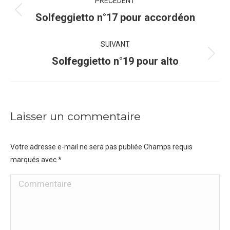
PRÉCÉDENT
de
Onglet
Solfeggietto n°17 pour accordéon
précédent
commentaire
SUIVANT
Projets
Solfeggietto n°19 pour alto
similaires
Laisser un commentaire
Votre adresse e-mail ne sera pas publiée Champs requis
marqués avec
*
Commentaire