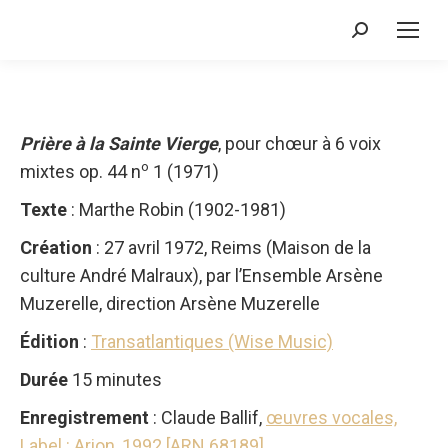
Recherche
:
Prière à la Sainte Vierge
, pour chœur à 6 voix
o
mixtes op. 44 n
1 (1971)
Texte
: Marthe Robin (1902-1981)
Création
: 27 avril 1972, Reims (Maison de la
culture André Malraux), par l’Ensemble Arsène
Muzerelle, direction Arsène Muzerelle
Édition
:
Transatlantiques (Wise Music)
Durée
15 minutes
Enregistrement
: Claude Ballif,
œuvres vocales,
Label : Arion, 1992 [ARN 68189]