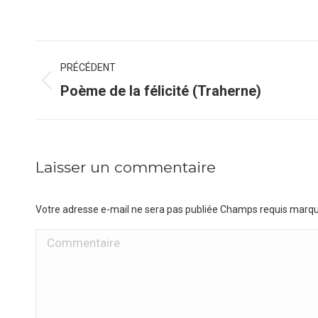
Navigation
PRÉCÉDENT
de
Onglet
Poème de la félicité (Traherne)
précédent
commentaire
Laisser un commentaire
Votre adresse e-mail ne sera pas publiée Champs requis marq
Commentaire