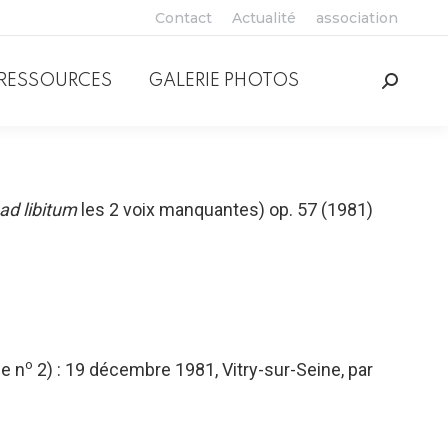
Contact
Actualité
association
RESSOURCES
GALERIE PHOTOS
Recher
:
ad libitum
les 2 voix manquantes) op. 57 (1981)
o
le n
2) : 19 décembre 1981, Vitry-sur-Seine, par