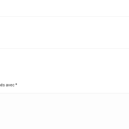
Projets
similaires
ués avec
*