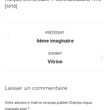
[1010]
Navigation
PRÉCÉDENT
de
Onglet
6ème imaginaire
précédent
commentaire
SUIVANT
Projets
Vitrine
similaires
Laisser un commentaire
Votre adresse e-mail ne sera pas publiée Champs requis
marqués avec
*