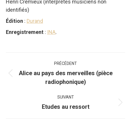
Henri Crémieux (interprètes musiciens non
identifiés)
Édition
:
Durand
Enregistrement
:
INA
.
Navigation
PRÉCÉDENT
de
Alice au pays des merveilles (pièce
Onglet
radiophonique)
commentaire
précédent
SUIVANT
Projets
Etudes au ressort
similaires