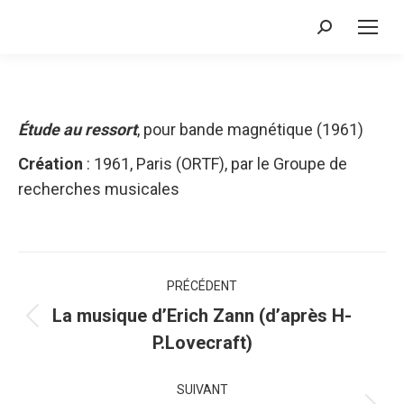
Recherche
:
Étude au ressort
, pour bande magnétique (1961)
Création
: 1961, Paris (ORTF), par le Groupe de
recherches musicales
Navigation
PRÉCÉDENT
de
La musique d’Erich Zann (d’après H-
Onglet
P.Lovecraft)
commentaire
précédent
SUIVANT