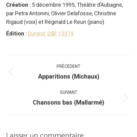
Création
: 5 décembre 1995, Théâtre d’Aubagne,
par Petra Antonini, Olivier Delafosse, Christine
Rigaud (voix) et Réginald Le Reun (piano)
Édition
:
Durand D&F 15374
Navigation
PRÉCÉDENT
de
Onglet
Apparitions (Michaux)
précédent
commentaire
SUIVANT
Projets
Chansons bas (Mallarmé)
similaires
Laisser un commentaire