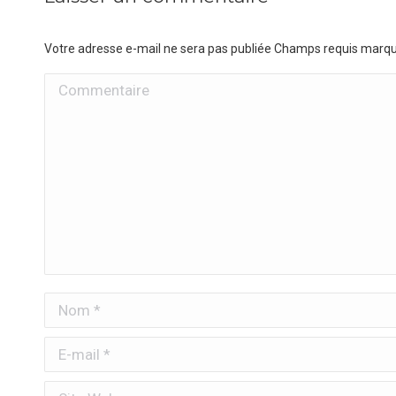
Votre adresse e-mail ne sera pas publiée Champs requis marq
Commentaire
Nom *
E-mail *
Site Web