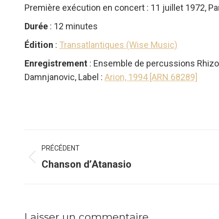
Première exécution en concert : 11 juillet 1972, Pa
Durée
: 12 minutes
Édition
:
Transatlantiques (Wise Music)
Enregistrement
: Ensemble de percussions Rhizome 
Damnjanovic, Label :
Arion, 1994 [ARN 68289]
Navigation
PRÉCÉDENT
de
Onglet
Chanson d’Atanasio
précédent
commentaire
Laisser un commentaire