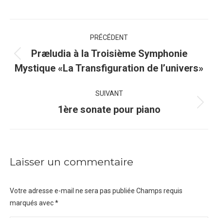
Navigation
PRÉCÉDENT
de
Præludia à la Troisième Symphonie
Onglet
Mystique «La Transfiguration de l’univers»
commentaire
précédent
SUIVANT
Projets
1ère sonate pour piano
similaires
Laisser un commentaire
Votre adresse e-mail ne sera pas publiée Champs requis
marqués avec
*