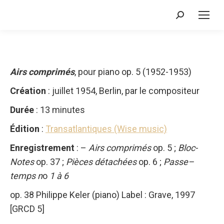
Recherche
:
Airs comprimés
, pour piano op. 5 (1952-1953)
Création
: juillet 1954, Berlin, par le compositeur
Durée
: 13 minutes
Édition
:
Transatlantiques (Wise music)
Enregistrement
: –
Airs comprimés
op. 5 ;
Bloc-
Notes
op. 37 ;
Pièces détachées
op. 6 ;
Passe–
temps n
o
1 à 6
op. 38 Philippe Keler (piano) Label : Grave, 1997
[GRCD 5]