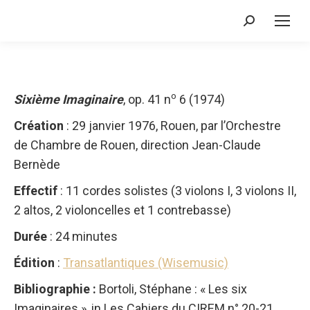
Recherche
:
o
Sixième Imaginaire
, op. 41 n
6 (1974)
Création
: 29 janvier 1976, Rouen, par l’Orchestre
de Chambre de Rouen, direction Jean-Claude
Bernède
Effectif
: 11 cordes solistes (3 violons I, 3 violons II,
2 altos, 2 violoncelles et 1 contrebasse)
Durée
: 24 minutes
Édition
:
Transatlantiques (Wisemusic)
Bibliographie :
Bortoli, Stéphane : « Les six
Imaginaires », in Les Cahiers du CIREM n° 20-21