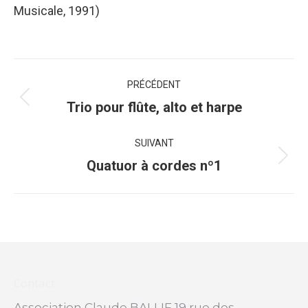
Musicale, 1991)
Navigation
PRÉCÉDENT
de
Onglet
Trio pour flûte, alto et harpe
précédent
commentaire
SUIVANT
Projets
Quatuor à cordes nº1
similaires
Contact
Association Claude BALLIF 19 rue des